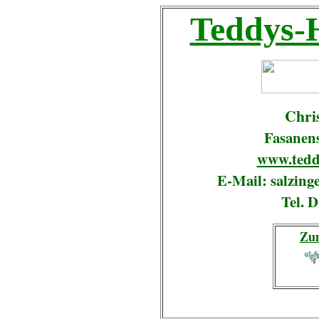
Teddys-
Chris
Fasanens
www.tedd
E-Mail: salzing
Tel. 
Zu